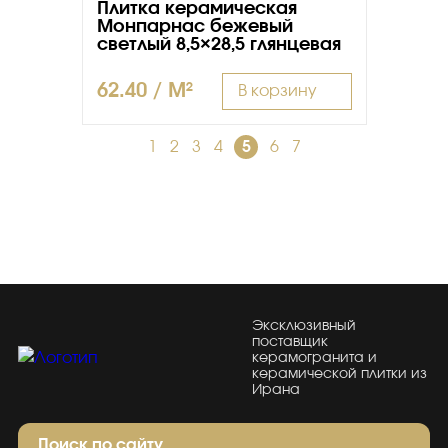
Плитка керамическая
Монпарнас бежевый
светлый 8,5×28,5 глянцевая
62.40 / M²
В корзину
←
1
2
3
4
5
6
7
→
Эксклюзивный
поставщик
керамогранита и
керамической плитки из
Ирана
Поиск по сайту