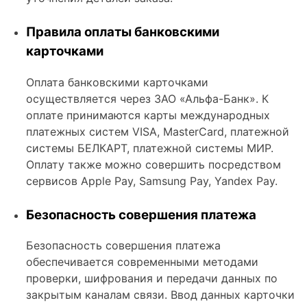
Керамогранит под Дерево
Правила оплаты банковскими
Белый керамогранит
карточками
Черно-белый керамогранит
Бежевый керамогранит
Оплата банковскими карточками
осуществляется через ЗАО «Альфа-Банк». К
Керамогранит коричневый
оплате принимаются карты международных
Серый керамогранит
платежных систем VISA, MasterCard, платежной
Черный керамогранит
системы БЕЛКАРТ, платежной системы МИР.
Оплату также можно совершить посредством
Керамогранит для ванной
сервисов Apple Pay, Samsung Pay, Yandex Pay.
Керамогранит для фасада
Керамогранит для пола
Безопасность совершения платежа
Керамогранит для кухни
Безопасность совершения платежа
Керамогранит для стен
обеспечивается современными методами
проверки, шифрования и передачи данных по
Керамическая плитка
закрытым каналам связи. Ввод данных карточки
Плитка керамическая глянцевая