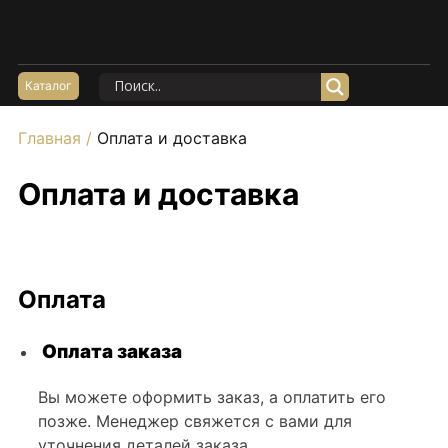
Акции
Керамогранит Матовый
Каталог
Керамогранит Структурный
Главная
/
Оплата и доставка
Керамогранит Карвинг
Керамогранит Полированный
Оплата и доставка
Керамогранит Утолщенный
20*120
60*60
Оплата
60*120
80*160
Оплата заказа
100*100
Вы можете оформить заказ, а оплатить его
Керамогранит под Мрамор
позже. Менеджер свяжется с вами для
Керамогранит под Бетон
уточнения деталей заказа.