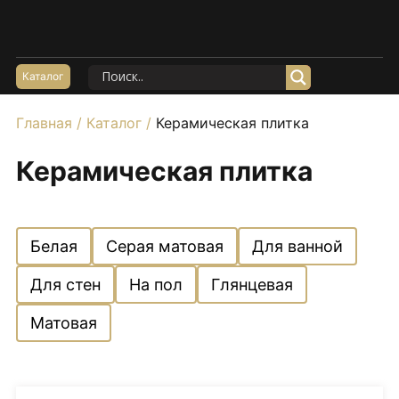
Акции
Керамогранит Матовый
Каталог
Керамогранит Структурный
Главная
/
Каталог
/
Керамическая плитка
Керамогранит Карвинг
Керамогранит Полированный
Керамическая плитка
Керамогранит Утолщенный
20*120
Белая
Серая матовая
Для ванной
60*60
60*120
Для стен
На пол
Глянцевая
80*160
Матовая
100*100
Керамогранит под Мрамор
Керамогранит под Бетон