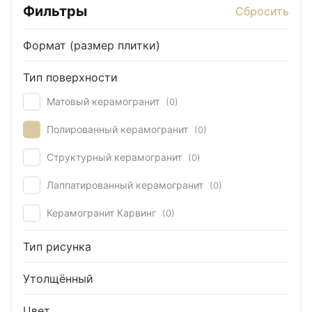
Фильтры
Сбросить
Керамогранит под Дерево
Белый керамогранит
Формат (размер плитки)
Черно-белый керамогранит
Тип поверхности
Бежевый керамогранит
Матовый керамогранит
(
0
)
Керамогранит коричневый
Серый керамогранит
Полированный керамогранит
(
0
)
Черный керамогранит
Структурный керамогранит
(
0
)
Керамогранит для ванной
Лаппатированный керамогранит
(
0
)
Керамогранит для фасада
Керамогранит Карвинг
(
0
)
Керамогранит для пола
Керамогранит для кухни
Тип рисунка
Керамогранит для стен
Утолщённый
Керамическая плитка
Плитка керамическая глянцевая
Цвет