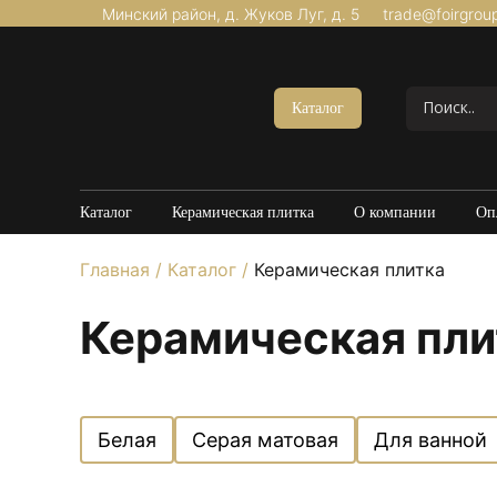
Минский район, д. Жуков Луг, д. 5
trade@foirgrou
Акции
Керамогранит Матовый
Каталог
Керамогранит Структурный
Керамогранит Карвинг
Керамогранит Полированный
Каталог
Керамическая плитка
О компании
Оп
Керамогранит Утолщенный
Главная
/
Каталог
/
Керамическая плитка
20*120
60*60
Керамическая пли
60*120
80*160
100*100
Белая
Серая матовая
Для ванной
Керамогранит под Мрамор
Керамогранит под Бетон