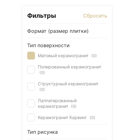
Керамогранит под Дерево
Товаров
Фильтры
Сбросить
Белый керамогранит
Черно-белый керамогранит
Формат (размер плитки)
Бежевый керамогранит
Тип поверхности
Керамогранит коричневый
Матовый керамогранит
(
0
)
Серый керамогранит
Черный керамогранит
Полированный керамогранит
(
0
)
Керамогранит для ванной
Структурный керамогранит
Керамогранит для фасада
(
0
)
Керамогранит для пола
Лаппатированный
керамогранит
(
0
)
Керамогранит для кухни
Керамогранит для стен
Керамогранит Карвинг
(
0
)
Керамическая плитка
Тип рисунка
Плитка керамическая глянцевая