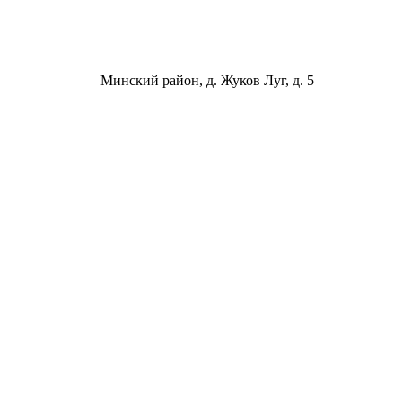
Минский район, д. Жуков Луг, д. 5
ООО «ФОИР ГРУПП»
Юридический адрес: Республика Беларусь,
220015, г. Минск, ул. Одоевского, 115А, пом.225
УНП: 193636192
Расчётный счёт RUB:
BY94 ALFA 3012 2C33 6200 2027 0000
Расчётный счёт BYN:
BY12 ALFA 3012 2C33 6200 1027 0000
Дата регистрации - 18.07.2022
Дата внесения в торговый реестр - 11.07.2023
Минский городской исполнительный комитет