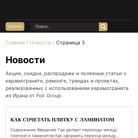
Акции
Керамогранит Матовый
Каталог
Керамогранит Структурный
Главная
/
Новости
/
Страница 3
Керамогранит Карвинг
Керамогранит Полированный
Новости
Керамогранит Утолщенный
Акции, скидки, распродажи и полезные статьи о
20*120
керамограните, ремонте, трендах и проектах,
60*60
реализованных с использованием керамогранита
из Ирана от Foir Group.
60*120
80*160
100*100
КАК СОЧЕТАТЬ ПЛИТКУ С ЛАМИНАТОМ
Керамогранит под Мрамор
Содержание Введение Где делают переходы между
Керамогранит под Бетон
плиткой и ламинатом Как оформить переход между