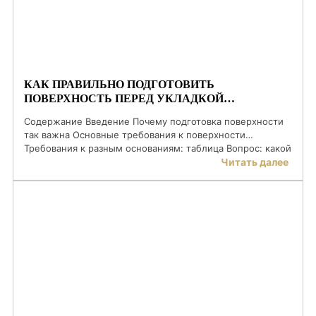
КАК ПРАВИЛЬНО ПОДГОТОВИТЬ
ПОВЕРХНОСТЬ ПЕРЕД УКЛАДКОЙ
КЕРАМОГРАНИТА
Содержание Введение Почему подготовка поверхности
так важна Основные требования к поверхности
Требования к разным основаниям: таблица Вопрос: какой
шов должен быть? Пошаговая подготовка поверхности
Читать далее
Вопрос: почему керамогранит отходит? Дополнительные
рекомендации для монтажа ЧЗВ Заключение Введение
Керамогранит относится к одним из самых прочных и
долговечных отделочных материалов. Однако даже
самый качественный материал не прослужит долго, если
[…]