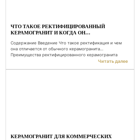
ЧТО ТАКОЕ РЕКТИФИЦИРОВАННЫЙ
КЕРАМОГРАНИТ И КОГДА ОН
ДЕЙСТВИТЕЛЬНО НУЖЕН
Содержание Введение Что такое ректификация и чем
она отличается от обычного керамогранита
Преимущества ректифицированного керамогранита
Недостатки и ограничения ректифицированной плитки
Читать далее
Когда ректифицированный керамогранит действительно
нужен Ректифицированный vs неректифицированный
керамогранит: сравнение Где лучше всего использовать
ректифицированный керамогранит Особенности
монтажа ректифицированной плитки Часто задаваемые
вопросы Введение Современные интерьеры стремятся к
визуальной чистоте линий и цельности поверхностей.
Именно […]
КЕРАМОГРАНИТ ДЛЯ КОММЕРЧЕСКИХ