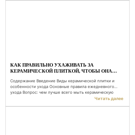
Укладка керамогранита в ванной комнате Вопрос: когда
можно ходить по полу? Типичные ошибки при укладке
ЧЗВ Заключение Введение Керамогранит заслуженно
считается одним из самых прочных и долговечных […]
КАК ПРАВИЛЬНО УХАЖИВАТЬ ЗА
КЕРАМИЧЕСКОЙ ПЛИТКОЙ, ЧТОБЫ ОНА
СЛУЖИЛА ДОЛЬШЕ
Содержание Введение Виды керамической плитки и
особенности ухода Основные правила ежедневного
ухода Вопрос: чем лучше всего мыть керамическую
плитку? Моющие средства и инструменты Таблица:
Читать далее
средства по типу загрязнений Вопрос: чем нельзя мыть
керамику? Уход за межплиточными швами Профилактика
повреждений и износа ЧЗВ Заключение Введение
Керамическая плитка ценится за прочность,
влагостойкость и простоту в уходе. Однако […]