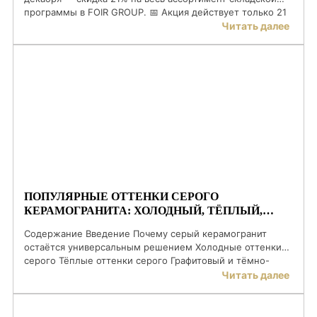
программы в FOIR GROUP. 📅 Акция действует только 21
декабря — отличный повод успеть выбрать материалы с
Читать далее
выгодой перед праздниками. 🛒 Смотрите товары в
каталоге: https://foirgroup.by/katalog/Все позиции
складской программы — в наличии, можно выбирать и
забирать без ожиданий. […]
ПОПУЛЯРНЫЕ ОТТЕНКИ СЕРОГО
КЕРАМОГРАНИТА: ХОЛОДНЫЙ, ТЁПЛЫЙ,
ГРАФИТОВЫЙ
Содержание Введение Почему серый керамогранит
остаётся универсальным решением Холодные оттенки
серого Тёплые оттенки серого Графитовый и тёмно-
серый керамогранит Сравнение оттенков серого:
Читать далее
таблица Как выбрать оттенок серого для пола и стен
Сочетание нескольких оттенков серого в одном
интерьере Частые ошибки при работе с серой палитрой