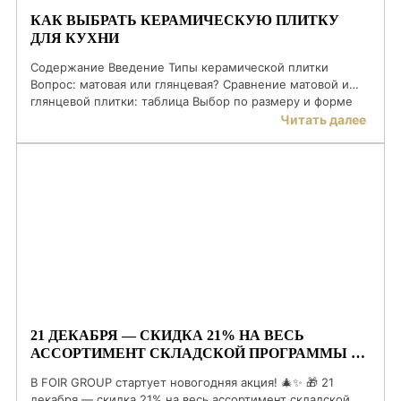
КАК ВЫБРАТЬ КЕРАМИЧЕСКУЮ ПЛИТКУ
ДЛЯ КУХНИ
Содержание Введение Типы керамической плитки
Вопрос: матовая или глянцевая? Сравнение матовой и
глянцевой плитки: таблица Выбор по размеру и форме
Вопрос: какой цвет самый практичный? Учет стиля
Читать далее
интерьера Практические советы по уходу ЧЗВ
Заключение Введение Выбор керамической плитки для
кухни — задача, которая требует внимания к деталям. От
правильного выбора зависит не только визуальная
привлекательность […]
21 ДЕКАБРЯ — СКИДКА 21% НА ВЕСЬ
АССОРТИМЕНТ СКЛАДСКОЙ ПРОГРАММЫ В
FOIR GROUP
В FOIR GROUP стартует новогодняя акция! 🎄✨ 🎁 21
декабря — скидка 21% на весь ассортимент складской