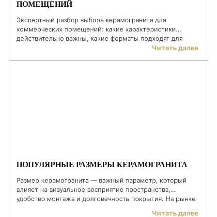
ПОМЕЩЕНИЙ
Экспертный разбор выбора керамогранита для
коммерческих помещений: какие характеристики
действительно важны, какие форматы подходят для
разных типов бизнеса и как избежать ошибок при
Читать далее
выборе. Всё — без лишней теории, только применимые
на практике рекомендации. Содержание Введение Чем
коммерческие помещения отличаются от жилых
Основные требования к керамограниту для коммерции
Популярные форматы керамогранита Какая поверхность
лучше Где […]
ПОПУЛЯРНЫЕ РАЗМЕРЫ КЕРАМОГРАНИТА
Размер керамогранита — важный параметр, который
влияет на визуальное восприятие пространства,
удобство монтажа и долговечность покрытия. На рынке
представлены десятки форматов, и для грамотного
Читать далее