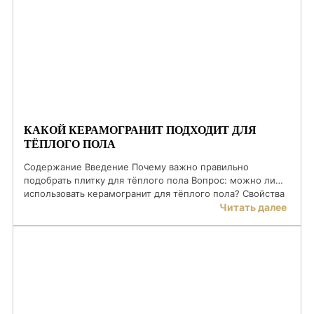
плитки — одна из самых недооценённых задач при
ремонте. Большинство покупателей уверены, что
Плитка керамическая матовая
достаточно просто знать […]
КАКОЙ КЕРАМОГРАНИТ ПОДХОДИТ ДЛЯ
ТЁПЛОГО ПОЛА
Содержание Введение Почему важно правильно
подобрать плитку для тёплого пола Вопрос: можно ли
использовать керамогранит для тёплого пола? Свойства
керамогранита, важные для систем обогрева пола
Читать далее
Матовая, глянцевая или структурная: что лучше?
Толщина и формат: на что обратить внимание Монтаж и
укладка: детали, которые влияют на эффективность
Подходящие коллекции керамогранита для тёплого пола
Что важно проверить […]