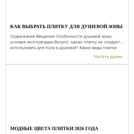
КАК ВЫБРАТЬ ПЛИТКУ ДЛЯ ДУШЕВОЙ ЗОНЫ
Содержание Введение Особенности душевой зоны:
условия эксплуатации Вопрос: какую плитку не следует
использовать для пола в душевой? Какие виды плитки
подходят для душевой зоны Размер и формат плитки
Читать далее
Дизайн и тренды: эстетика в 2025 году Уход за плиткой в
душевой зоне Частые ошибки при выборе плитки ЧЗВ
Введение Душевая зона — это не просто фрагмент […]
МОДНЫЕ ЦВЕТА ПЛИТКИ 2026 ГОДА