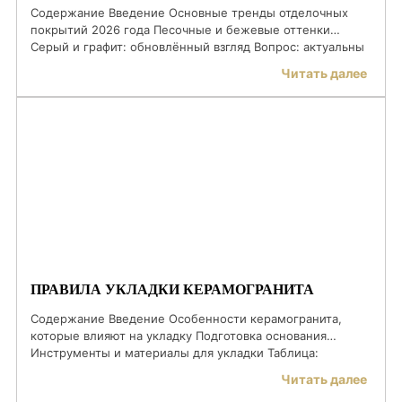
Содержание Введение Основные тренды отделочных
покрытий 2026 года Песочные и бежевые оттенки
Серый и графит: обновлённый взгляд Вопрос: актуальны
ли тёплые оттенки в современных интерьерах?
Читать далее
Оливковый, терракота и горчичный Белая плитка как
универсальная основа Мраморные текстуры и сложные
эффекты Бетон и индустриальная эстетика Вопрос:
можно ли сочетать бетон и мрамор? ЧЗВ Заключение
Введение Интерьерные тренды […]
ПРАВИЛА УКЛАДКИ КЕРАМОГРАНИТА
Содержание Введение Особенности керамогранита,
которые влияют на укладку Подготовка основания
Инструменты и материалы для укладки Таблица:
материалы и инструмент Основные правила укладки
Читать далее
керамогранита Вопрос: нужно ли смачивать плитку?