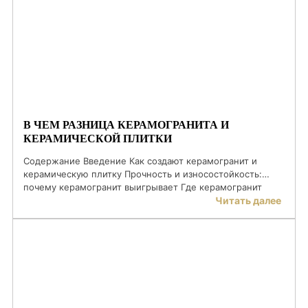
ЧЗВ Введение Серый керамогранит давно занял
устойчивые позиции в современном интерьерном […]
В ЧЕМ РАЗНИЦА КЕРАМОГРАНИТА И
КЕРАМИЧЕСКОЙ ПЛИТКИ
Содержание Введение Как создают керамогранит и
керамическую плитку Прочность и износостойкость:
почему керамогранит выигрывает Где керамогранит
незаменим Сравнение керамогранита и плитки: главное
Читать далее
— цифрами Внешний вид и форматы: в чём
преимущество керамогранита Монтаж: почему
керамогранит требует профессионального подхода Как
выбрать материал для конкретного помещения Частые
вопросы Заключение Введение Керамогранит и
керамическая плитка — два материала, […]