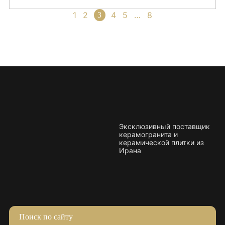
выбора важно понимать, чем они отличаются и где
каждый из них работает лучше всего. Ниже разберём
«
1
2
4
5
…
8
Следующая
3
ключевые размеры, особенности их применения и
Предыдущая
»
практические рекомендации, которые помогают
избежать типичных ошибок при покупке. […]
Эксклюзивный поставщик
керамогранита и
керамической плитки из
Ирана
Поиск по сайту