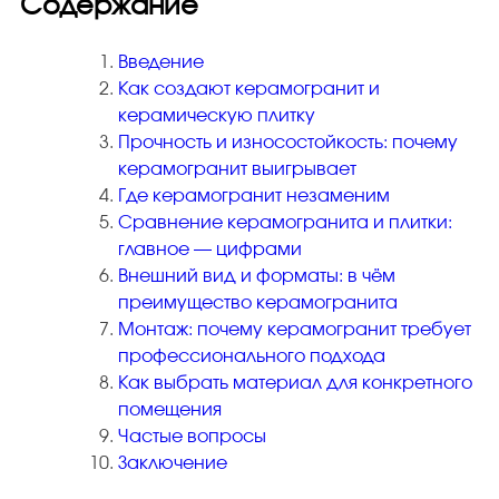
Содержание
Керамогранит под Дерево
Белый керамогранит
Введение
Как создают керамогранит и
Черно-белый керамогранит
керамическую плитку
Бежевый керамогранит
Прочность и износостойкость: почему
Керамогранит коричневый
керамогранит выигрывает
Где керамогранит незаменим
Серый керамогранит
Сравнение керамогранита и плитки:
Черный керамогранит
главное — цифрами
Керамогранит для ванной
Внешний вид и форматы: в чём
преимущество керамогранита
Керамогранит для фасада
Монтаж: почему керамогранит требует
Керамогранит для пола
профессионального подхода
Керамогранит для кухни
Как выбрать материал для конкретного
помещения
Керамогранит для стен
Частые вопросы
Керамическая плитка
Заключение
Плитка керамическая глянцевая