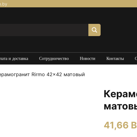
p.by
лата и доставка
Сотрудничество
Новости
Контакты
рамогранит Rirmo 42×42 матовый
Керам
матов
41,66
B