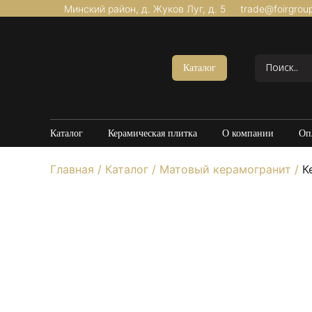
Минский район, д. Жуков Луг, д. 5
trade@foirgrou
Акции
Керамогранит Матовый
Каталог
Керамогранит Структурный
Керамогранит Карвинг
Керамогранит Полированный
Каталог
Керамическая плитка
О компании
Оп
Керамогранит Утолщенный
Главная
/
Каталог
/
Матовый керамогранит
/
Ке
20*120
60*60
60*120
80*160
100*100
Керамогранит под Мрамор
Керамогранит под Бетон