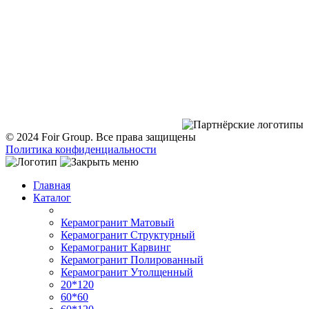
BY94 ALFA 3012 2C33 6200 2027 0000
Расчётный счёт BYN:
BY12 ALFA 3012 2C33 6200 1027 0000
Дата регистрации - 18.07.2022
Дата внесения в торговый реестр - 11.07.2023
Минский городской исполнительный комитет
© 2024 Foir Group. Все права защищены
Политика конфиденциальности
Главная
Каталог
Керамогранит Матовый
Керамогранит Структурный
Керамогранит Карвинг
Керамогранит Полированный
Керамогранит Утолщенный
20*120
60*60