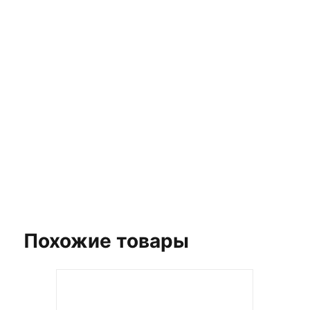
ЗАКАЖИТЕ БЕСПЛАТНУЮ
3D ВИЗУАЛИЗАЦИЮ
ВАШЕГО ПРОЕКТА
Выберите плитку для вашего интерьера и
получите стильный дизайн, не покидая дом!
Заказать бесплатный 3D-дизайн
Похожие товары