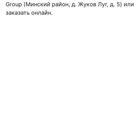
Group (Минский район, д. Жуков Луг, д. 5) или
Плитка керамическая матовая
заказать онлайн.
ЗАКАЖИТЕ БЕСПЛАТНУЮ
3D ВИЗУАЛИЗАЦИЮ
ВАШЕГО ПРОЕКТА
Выберите плитку для вашего интерьера и
получите стильный дизайн, не покидая дом!