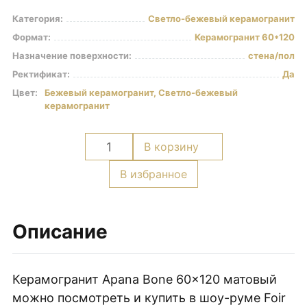
Керамогранит под Дерево
Категория:
Светло-бежевый керамогранит
Белый керамогранит
Формат:
Керамогранит 60*120
Назначение поверхности:
стена/пол
Черно-белый керамогранит
Ректификат:
Да
Бежевый керамогранит
Цвет:
Бежевый керамогранит, Светло-бежевый
Керамогранит коричневый
керамогранит
Серый керамогранит
Количество
В корзину
Черный керамогранит
товара
Керамогранит для ванной
Керамогранит
В избранное
Apana
Керамогранит для фасада
Bone
Керамогранит для пола
60x120
Описание
Керамогранит для кухни
матовый
Керамогранит для стен
Керамогранит Apana Bone 60×120 матовый
Керамическая плитка
можно посмотреть и купить в шоу-руме Foir
Плитка керамическая глянцевая