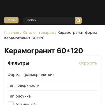
Акции
Керамогранит Матовый
Каталог
Керамогранит Структурный
Главная
/
Каталог товаров
/
Керамогранит формат
Керамогранит Карвинг
Керамогранит 60*120
Керамогранит Полированный
Керамогранит 60*120
Керамогранит Утолщенный
20*120
Фильтры
Сбросить
60*60
60*120
Формат (размер плитки)
80*160
Тип поверхности
100*100
Керамогранит под Мрамор
Тип рисунка
Керамогранит под Бетон
Мрамор
(
12
)