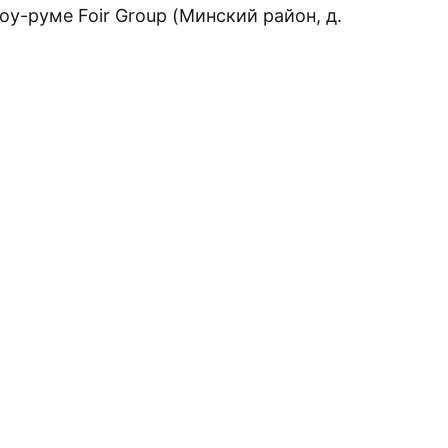
у-руме Foir Group (Минский район, д.
ИЗАЦИЮ ВАШЕГО
стильный