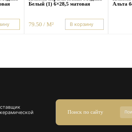
овая
Белый (1) 6×28,5 матовая
Альта б
79.50 / M²
зину
В корзину
оставщик
Поиск по сайту
 керамической