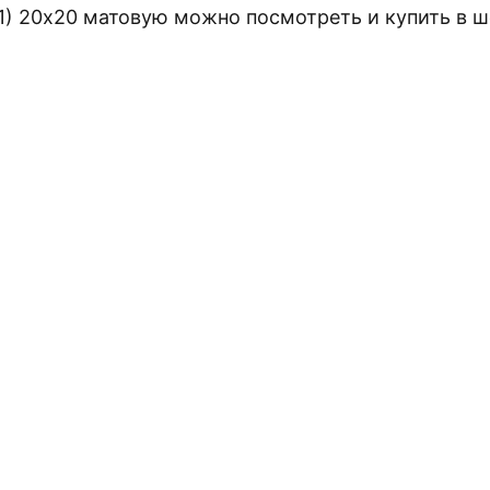
) 20х20 матовую можно посмотреть и купить в шо
ПЛАТНУЮ 3D ВИЗУАЛ
ПРОЕКТА
е плитку для вашего интерьера и получите 
дизайн, не покидая дом!