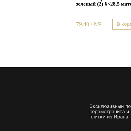
зеленый (2) 6×28,5 мат
79.40 / M²
В кор
Эксклюзивный п
керамогранита и
плитки из Ирана