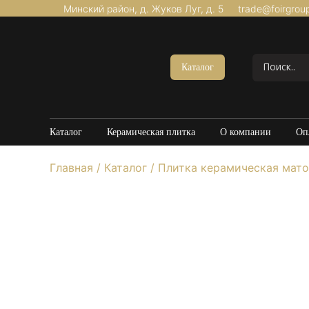
Минский район, д. Жуков Луг, д. 5
trade@foirgrou
Акции
Керамогранит Матовый
Каталог
Керамогранит Структурный
Керамогранит Карвинг
Керамогранит Полированный
Каталог
Керамическая плитка
О компании
Оп
Керамогранит Утолщенный
Главная
/
Каталог
/
Плитка керамическая мато
20*120
60*60
60*120
80*160
100*100
Керамогранит под Мрамор
Керамогранит под Бетон