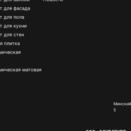
т для фасада
т для пола
т для кухни
т для стен
я плитка
мическая
мическая матовая
Минский 
5