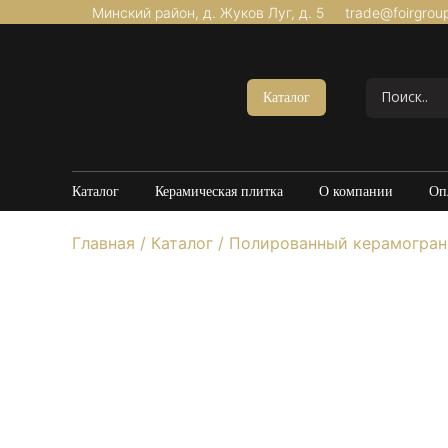
Минский район, д. Жуков Луг, д. 5
trade@foirgrou
Акции
Керамогранит Матовый
Каталог
Керамогранит Структурный
Керамогранит Карвинг
Керамогранит Полированный
Каталог
Керамическая плитка
О компании
Оп
Керамогранит Утолщенный
Главная
/
Каталог
/
Полированный керамогран
20*120
60*60
60*120
80*160
100*100
Керамогранит под Мрамор
Керамогранит под Бетон