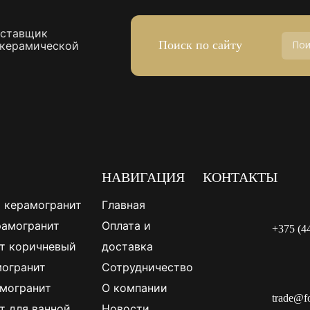
оставщик
Поиск по сайту
 керамической
НАВИГАЦИЯ
КОНТАКТЫ
 керамогранит
Главная
рамогранит
Оплата и
+375 (4
т коричневый
доставка
огранит
Сотрудничество
могранит
О компании
trade@f
т для ванной
Новости