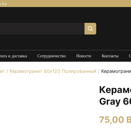
p.by
лата и доставка
Сотрудничество
Новости
Контакты
ит
/
Керамогранит 60х120 Полированный
/
Керамограни
Керамо
Gray 
75,00
B