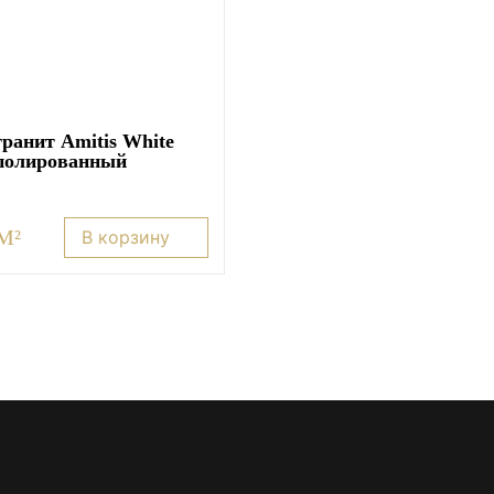
ранит Amitis White
 полированный
 M²
В корзину