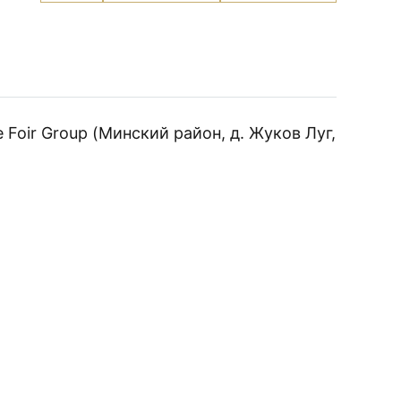
Керамогранит
Lione
Dark
Gray
60x120
полированный
Foir Group (Минский район, д. Жуков Луг,
ИЗАЦИЮ ВАШЕГО