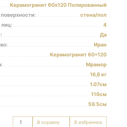
Керамогранит 60х120 Полированный
 поверхности:
стена/пол
 лиц:
4
:
Да
во:
Иран
Керамогранит 60*120
:
Мрамор
16,8 кг
1.07см
119см
59.5см
Количество
В корзину
В избранное
товара