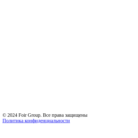
BY12 ALFA 3012 2C33 6200 1027 0000
Дата регистрации - 18.07.2022
Дата внесения в торговый реестр - 11.07.2023
Минский городской исполнительный комитет
© 2024 Foir Group. Все права защищены
Политика конфиденциальности