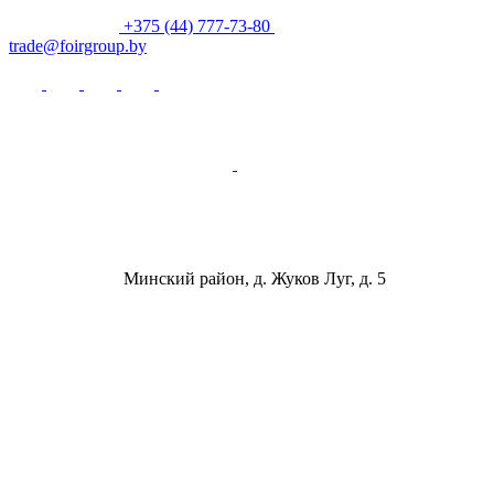
+375 (44) 777-73-80
trade@foirgroup.by
Минский район, д. Жуков Луг, д. 5
ООО «ФОИР ГРУПП»
Юридический адрес: Республика Беларусь,
220015, г. Минск, ул. Одоевского, 115А, пом.225
УНП: 193636192
Расчётный счёт RUB:
BY94 ALFA 3012 2C33 6200 2027 0000
Расчётный счёт BYN: