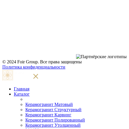
Расчётный счёт RUB:
BY94 ALFA 3012 2C33 6200 2027 0000
Расчётный счёт BYN:
BY12 ALFA 3012 2C33 6200 1027 0000
Дата регистрации - 18.07.2022
Дата внесения в торговый реестр - 11.07.2023
Минский городской исполнительный комитет
© 2024 Foir Group. Все права защищены
Политика конфиденциальности
Главная
Каталог
Керамогранит Матовый
Керамогранит Структурный
Керамогранит Карвинг
Керамогранит Полированный
Керамогранит Утолщенный