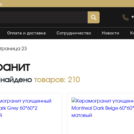
by
+
Оплата и доставка
Сотрудничество
Новости
К
траница 23
ранит
 найдено
товаров: 210