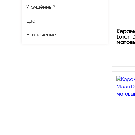
Керамогранит под Дерево
Утолщённый
Белый керамогранит
Цвет
Черно-белый керамогранит
Керам
Назначение
Бежевый керамогранит
Loren 
матов
Керамогранит коричневый
Серый керамогранит
Черный керамогранит
Керамогранит для ванной
Керамогранит для фасада
Керамогранит для пола
Керамогранит для кухни
Керамогранит для стен
Керамическая плитка
Плитка керамическая глянцевая