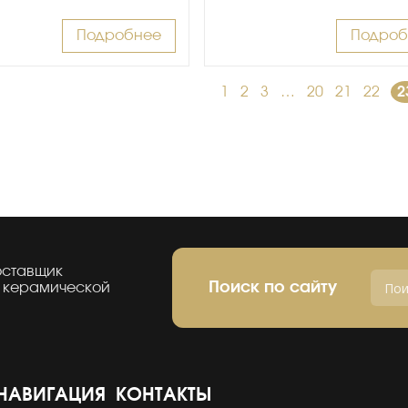
Подробнее
Подроб
←
1
2
3
…
20
21
22
2
оставщик
Поиск по сайту
 керамической
НАВИГАЦИЯ
КОНТАКТЫ