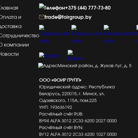
Главная
+375 (44) 777-73-80
Оплата и
trade@foirgroup.by
доставка
Сотрудничество
О компании
Новости
Минский район, д. Жуков Луг, д. 5
ООО «ФОИР ГРУПП»
Юридический адрес: Республика
Беларусь, 220015, г. Минск, ул.
Одоевского, 115А, пом.225
УНП: 193636192
Расчётный счёт RUB:
BY94 ALFA 3012 2C33 6200 2027 0000
Расчётный счёт BYN:
BY12 ALFA 3012 2C33 6200 1027 0000