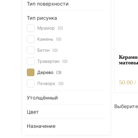
Тип поверхности
Керамогранит под Дерево
Белый керамогранит
Тип рисунка
Черно-белый керамогранит
Мрамор
(
0
)
Бежевый керамогранит
Камень
(
0
)
Керамогранит коричневый
Бетон
(
0
)
Серый керамогранит
Керамо
Травертин
(
0
)
матов
Черный керамогранит
Дерево
(
3
)
Керамогранит для ванной
50.00 /
Пэчворк
(
0
)
Керамогранит для фасада
Керамогранит для пола
Утолщённый
Керамогранит для кухни
Выберите
Цвет
Керамогранит для стен
Керамическая плитка
Назначение
Плитка керамическая глянцевая