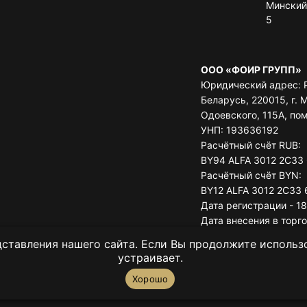
Минский 
5
ООО «ФОИР ГРУПП»
Юридический адрес: 
Беларусь, 220015, г. М
Одоевского, 115А, по
УНП: 193636192
Расчётный счёт RUB:
BY94 ALFA 3012 2C33
Расчётный счёт BYN:
BY12 ALFA 3012 2C33 
Дата регистрации - 18
Дата внесения в торг
11.07.2023
ставления нашего сайта. Если Вы продолжите использов
Минский городской и
устраивает.
комитет
Хорошо