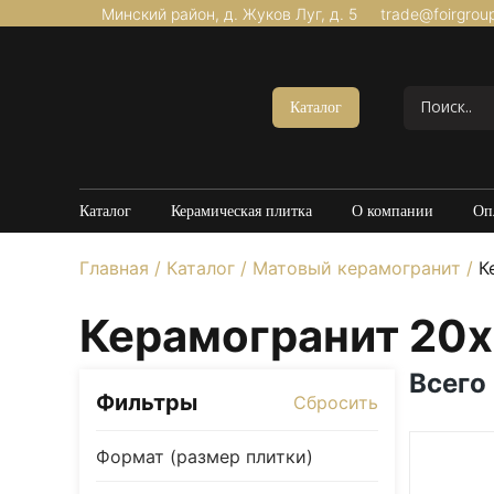
Минский район, д. Жуков Луг, д. 5
trade@foirgrou
Акции
Керамогранит Матовый
Каталог
Керамогранит Структурный
Керамогранит Карвинг
Керамогранит Полированный
Каталог
Керамическая плитка
О компании
Оп
Керамогранит Утолщенный
Главная
/
Каталог
/
Матовый керамогранит
/
Ке
20*120
60*60
Керамогранит 20
60*120
80*160
Всего
Фильтры
Сбросить
100*100
Керамогранит под Мрамор
Формат (размер плитки)
Керамогранит под Бетон