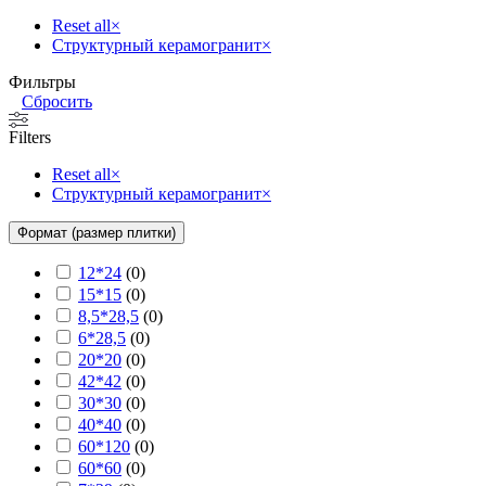
Reset all
×
Структурный керамогранит
×
Фильтры
Сбросить
Filters
Reset all
×
Структурный керамогранит
×
Формат (размер плитки)
12*24
(
0
)
15*15
(
0
)
8,5*28,5
(
0
)
6*28,5
(
0
)
20*20
(
0
)
42*42
(
0
)
30*30
(
0
)
40*40
(
0
)
60*120
(
0
)
60*60
(
0
)