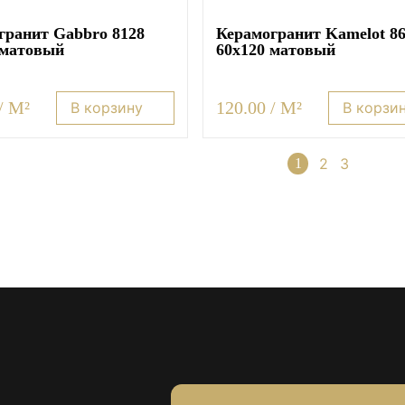
гранит Gabbro 8128
Керамогранит Kamelot 8
 матовый
60х120 матовый
/ M²
120.00 / M²
В корзину
В корзи
2
3
→
1