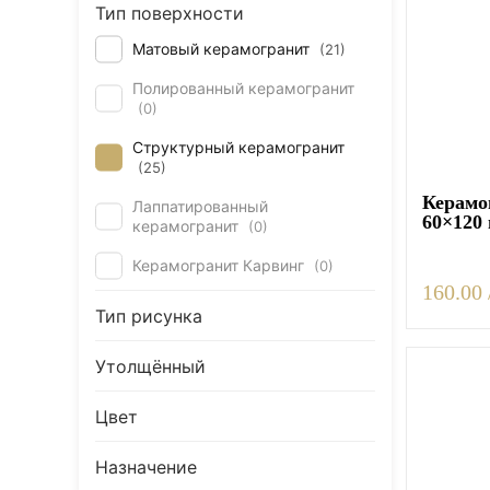
Тип поверхности
Керамогранит под Дерево
Матовый керамогранит
(
21
)
Белый керамогранит
Полированный керамогранит
Черно-белый керамогранит
(
0
)
Бежевый керамогранит
Структурный керамогранит
Керамогранит коричневый
(
25
)
Серый керамогранит
Керамо
Лаппатированный
60×120
керамогранит
(
0
)
Черный керамогранит
Керамогранит Карвинг
(
0
)
Керамогранит для ванной
160.00 
Керамогранит для фасада
Тип рисунка
Керамогранит для пола
Утолщённый
Керамогранит для кухни
Керамогранит для стен
Цвет
Керамическая плитка
Назначение
Плитка керамическая глянцевая