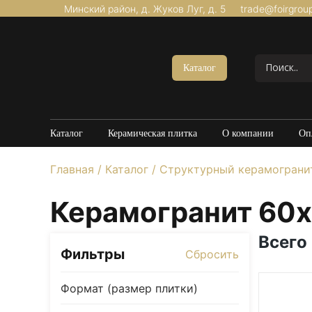
Минский район, д. Жуков Луг, д. 5
trade@foirgrou
Акции
Керамогранит Матовый
Каталог
Керамогранит Структурный
Керамогранит Карвинг
Керамогранит Полированный
Каталог
Керамическая плитка
О компании
Оп
Керамогранит Утолщенный
Главная
/
Каталог
/
Структурный керамограни
20*120
60*60
Керамогранит 60
60*120
80*160
Всего
Фильтры
Сбросить
100*100
Керамогранит под Мрамор
Формат (размер плитки)
Керамогранит под Бетон