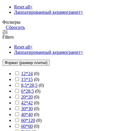
Reset all
×
Лаппатированный керамогранит
×
Фильтры
Сбросить
Filters
Reset all
×
Лаппатированный керамогранит
×
Формат (размер плитки)
12*24
(
0
)
15*15
(
0
)
8,5*28,5
(
0
)
6*28,5
(
0
)
20*20
(
0
)
42*42
(
0
)
30*30
(
0
)
40*40
(
0
)
60*120
(
0
)
60*60
(
0
)