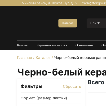
Минский район, д. Жуков Луг, д. 5
trade@foirgrou
Акции
Керамогранит Матовый
Каталог
Керамогранит Структурный
Керамогранит Карвинг
Керамогранит Полированный
Каталог
Керамическая плитка
О компании
Оп
Керамогранит Утолщенный
Главная
/
Каталог
/
Черно-белый керамограни
20*120
60*60
Черно-белый кер
60*120
80*160
Всего
Фильтры
Сбросить
100*100
Керамогранит под Мрамор
Формат (размер плитки)
Керамогранит под Бетон