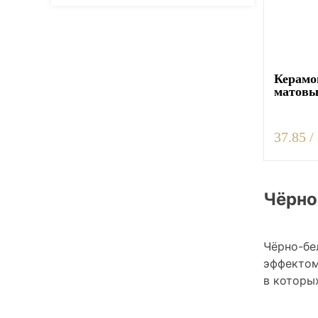
Плитка керамическая матовая
Керамог
матов
37.85 /
Чёрно
Чёрно-бе
эффектом
в которы