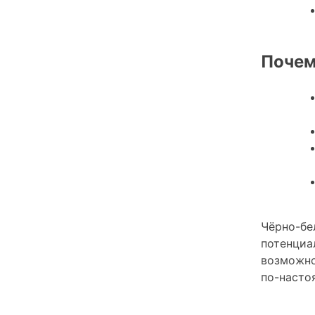
Почем
Чёрно-бе
потенциа
возможно
по-насто