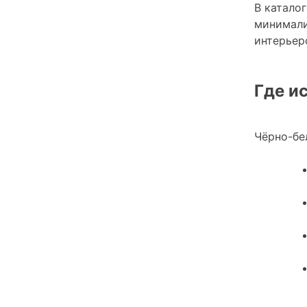
В катало
минимали
интерьер
Где и
Чёрно-бе