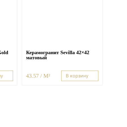
Gold
Керамогранит Sevilla 42×42
матовый
43.57 / M²
ну
В корзину