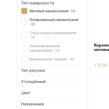
Тип поверхности
Керамогранит под Дерево
Матовый керамогранит
(
4
)
Белый керамогранит
Полированный керамогранит
Черно-белый керамогранит
(
3
)
Бежевый керамогранит
Структурный керамогранит
Керамогранит коричневый
(
0
)
Серый керамогранит
Керамог
Лаппатированный
матов
керамогранит
(
0
)
Черный керамогранит
Керамогранит Карвинг
(
0
)
Керамогранит для ванной
176.00 
Керамогранит для фасада
Тип рисунка
Керамогранит для пола
Утолщённый
Керамогранит для кухни
Керамогранит для стен
Цвет
Керамическая плитка
Назначение
Плитка керамическая глянцевая