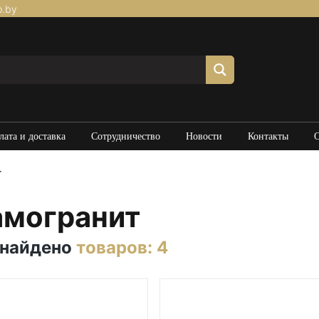
p.by
лата и доставка
Сотрудничество
Новости
Контакты
т
амогранит
 найдено
товаров: 4