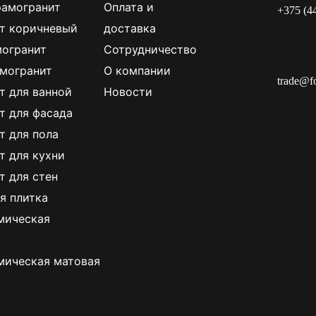
рамогранит
Оплата и
+375 (4
т коричневый
доставка
огранит
Сотрудничество
могранит
О компании
trade@f
т для ванной
Новости
т для фасада
т для пола
т для кухни
т для стен
я плитка
мическая
мическая матовая