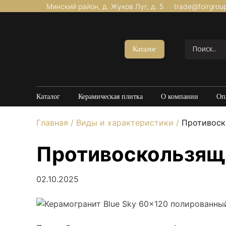
Минский район, д. Жуков Луг, д. 5
trade@foirgrou
Акции
Керамогранит Матовый
Каталог
Керамогранит Структурный
Керамогранит Карвинг
Керамогранит Полированный
Каталог
Керамическая плитка
О компании
Оп
Керамогранит Утолщенный
Главная
/
Виды и характеристики
/
Противоск
20*120
60*60
Противоскользящи
60*120
80*160
02.10.2025
100*100
Керамогранит под Мрамор
Керамогранит под Бетон