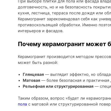
При выборе плитки для пола или фасада влад
Керамогранит под Дерево
долговечность, но и на безопасность покрыт
кухня, лестница, терраса после дождя или об
Белый керамогранит
Керамогранит зарекомендовал себя как униве
Черно-белый керамогранит
противоскользящей обработки. Именно поэт
Бежевый керамогранит
интерьеров и фасадов.
Керамогранит коричневый
Почему керамогранит может 
Серый керамогранит
Черный керамогранит
Керамогранит производится методом прессова
Керамогранит для ванной
может быть разной:
Керамогранит для фасада
Глянцевая
— выглядит эффектно, но облада
Керамогранит для пола
Матовая
— более безопасная и практичная 
Керамогранит для кухни
Рельефная или структурированная
— специ
Керамогранит для стен
Таким образом, вопрос «будет ли керамограни
Керамическая плитка
пола
с матовой или структурированной повер
Плитка керамическая глянцевая