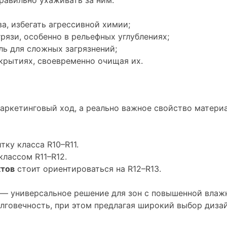
равильно ухаживать за ним:
, избегать агрессивной химии;
рязи, особенно в рельефных углублениях;
ь для сложных загрязнений;
окрытиях, своевременно очищая их.
ркетинговый ход, а реально важное свойство материа
ку класса R10–R11.
лассом R11–R12.
тов
стоит ориентироваться на R12–R13.
— универсальное решение для зон с повышенной влаж
долговечность, при этом предлагая широкий выбор диза