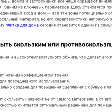
ельцы домов и застройщики всё чаще обращают вниман
ия. Одним из ключевых параметров здесь становятся пр
леденевший вход в дом — все эти зоны потенциально о
рсальный материал, но его характеристики напрямую з
ому
плитка для дома
сегодня становится одним из самы
быть скользким или противоскольз
ния и высокотемпературного обжига, что делает его 
ет низким коэффициентом трения.
для повседневного использования.
ально создана для повышения сцепления с обувью или
т скользить» зависит не от самого материала, а от его
хностью считается оптимальным решением для помеще