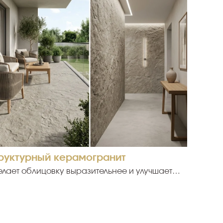
труктурный керамогранит
елает облицовку выразительнее и улучшает
лубокая фактура подходит не каждому
х быстрее собираются пыль, песок и
му выбирать материал только по внешнему
упкой нужно определить, где будет уложена