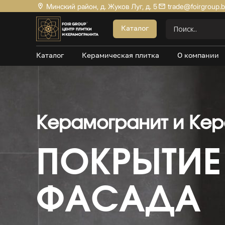
Минский район, д. Жуков Луг, д. 5
trade@foirgroup.
Акции
Каталог
Керамогранит Матовый
Каталог
Керамическая плитка
О компании
Керамогранит Структурный
Керамогранит Карвинг
Керамогранит Полированный
Керамогранит Утолщенный
Керамогранит и Кер
20*120
60*60
ПОКРЫТИЕ 
60*120
80*160
ФАСАДА
100*100
Керамогранит под Мрамор
Керамогранит под Бетон