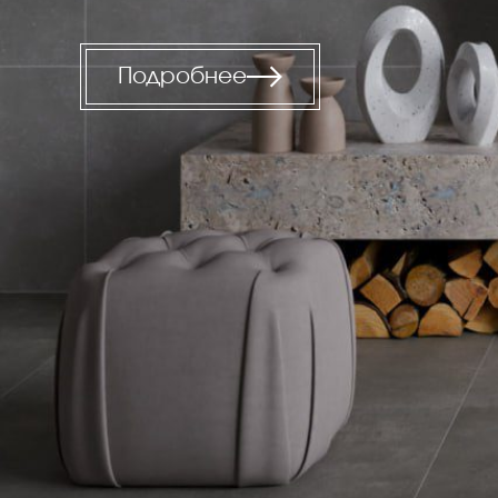
Керамогранит под Дерево
Белый керамогранит
Подробнее
Черно-белый керамогранит
Бежевый керамогранит
Керамогранит коричневый
Серый керамогранит
Черный керамогранит
Керамогранит для ванной
Керамогранит для фасада
Керамогранит для пола
Керамогранит для кухни
Керамогранит для стен
Керамическая плитка
Плитка керамическая глянцевая