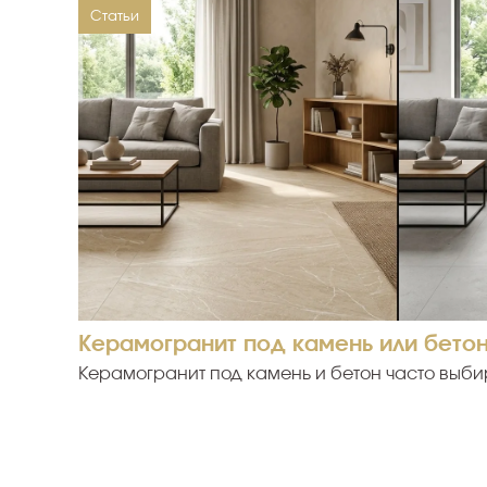
Статьи
Керамогранит под камень или бето
Керамогранит под камень и бетон часто выбир
помещений, но выглядят эти поверхности по-
фактура делает интерьер теплее и выразител
и спокойнее. Перед покупкой важно оценить р
освещение и назначение помещения. Чем отл