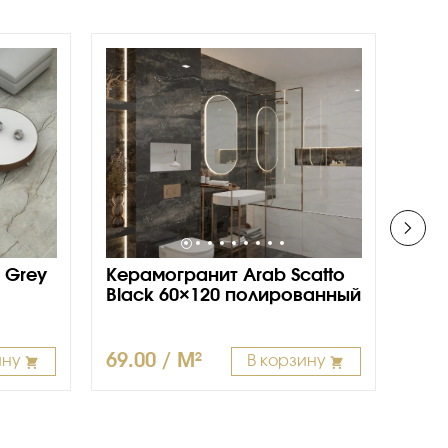
 Grey
Керамогранит Arab Scatto
Кер
Black 60×120 полированный
Coa
69.00 / M²
95.
ину
В корзину