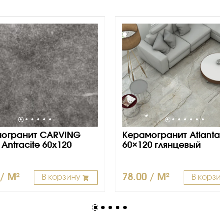
огранит CARVING
Керамогранит Atlanta
Antracite 60х120
60×120 глянцевый
 / M²
78.00 / M²
В корзину
В корз