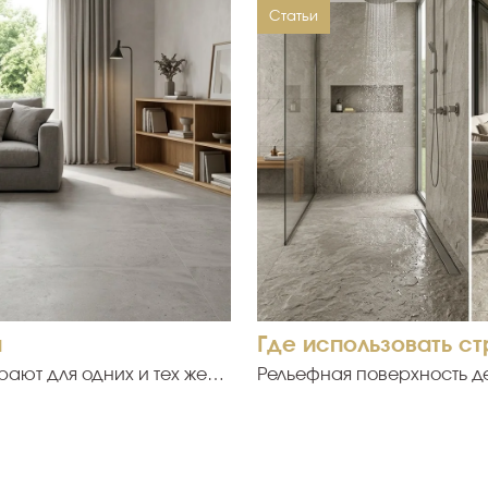
Статьи
н
Где использовать с
ают для одних и тех же
Рельефная поверхность д
разному. Каменная
сцепление с обувью. Но г
ьнее, а бетонная — строже
помещению. В углубления
исунок, формат, оттенок,
известковый налёт, поэто
ичается керамогранит
виду не стоит. Перед пок