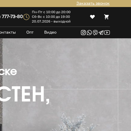
Заказать звонок
Пн-Пт с 10:00 до 20:00
Список желаний
) 777-73-80
Сб-Вс с 10:00 до 19:00
20.07.2026 - выходной
онтакты
Опт
Видео
ске
СТЕН,