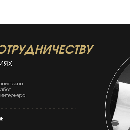
ОТРУДНИЧЕСТВУ
ИЯХ
роительно-
работ
 интерьера
l: