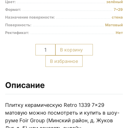
Цвет:
зелёный
Керамогранит под Дерево
Формат:
7*29
Белый керамогранит
Назначение поверхности:
стена
Черно-белый керамогранит
Поверхность:
Матовый
Ректификат:
Нет
Бежевый керамогранит
Керамогранит коричневый
Количество
В корзину
Серый керамогранит
товара
Плитка
В избранное
Черный керамогранит
керамическая
Керамогранит для ванной
Retro
Керамогранит для фасада
1339
Описание
7x29
Керамогранит для пола
матовая
Керамогранит для кухни
Плитку керамическую Retro 1339 7×29
Керамогранит для стен
матовую можно посмотреть и купить в шоу-
Керамическая плитка
руме Foir Group (Минский район, д. Жуков
Плитка керамическая глянцевая