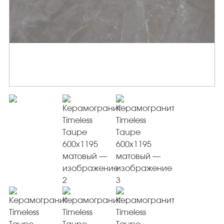
Керамогранит под Дерево
Белый керамогранит
Черно-белый керамогранит
Бежевый керамогранит
Керамогранит коричневый
Серый керамогранит
Черный керамогранит
Керамогранит для ванной
Керамогранит для фасада
Керамогранит для пола
Керамогранит для кухни
Керамогранит для стен
Керамическая плитка
Плитка керамическая глянцевая