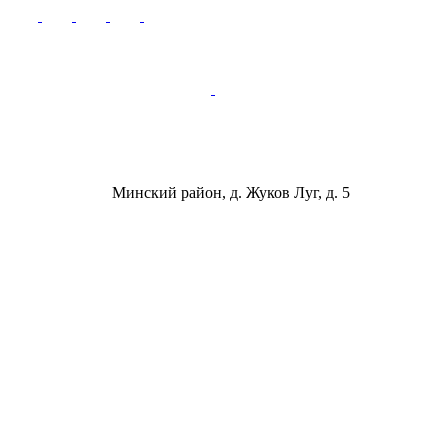
Минский район, д. Жуков Луг, д. 5
ООО «ФОИР ГРУПП»
Юридический адрес: Республика Беларусь,
220015, г. Минск, ул. Одоевского, 115А, пом.225
УНП: 193636192
Расчётный счёт RUB:
BY94 ALFA 3012 2C33 6200 2027 0000
Расчётный счёт BYN:
BY12 ALFA 3012 2C33 6200 1027 0000
Дата регистрации - 18.07.2022
Дата внесения в торговый реестр - 11.07.2023