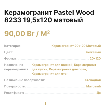
Керамогранит под Дерево
Керамогранит Pastel Wood
Белый керамогранит
8233 19,5х120 матовый
Черно-белый керамогранит
Бежевый керамогранит
90,00
Br
/ M²
Керамогранит коричневый
Серый керамогранит
Категория:
Керамогранит 20х120 Матовый
Черный керамогранит
Цвет:
бежевый
Керамогранит для ванной
Формат:
20*120
Назначение
Керамогранит для ванной, Керамогранит
Керамогранит для фасада
керамогранита:
для кухни, Керамогранит для пола,
Керамогранит для пола
Керамогранит для стен
Керамогранит для кухни
Назначение поверхности:
стена/пол
Поверхность:
Матовый
Керамогранит для стен
Ректификат:
Да
Керамическая плитка
Плитка керамическая глянцевая
Количество