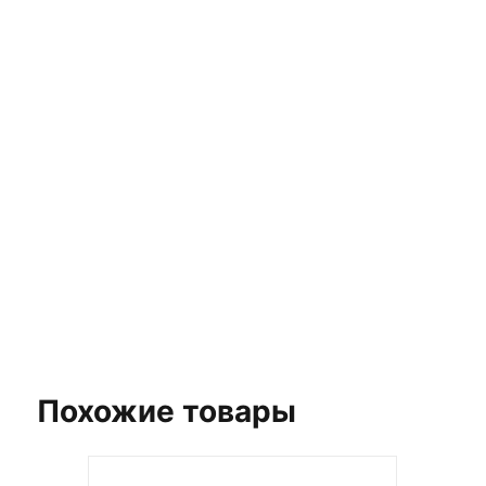
ЗАКАЖИТЕ БЕСПЛАТНУЮ
3D ВИЗУАЛИЗАЦИЮ
ВАШЕГО ПРОЕКТА
Выберите плитку для вашего интерьера и
получите стильный дизайн, не покидая дом!
Заказать бесплатный 3D-дизайн
Похожие товары