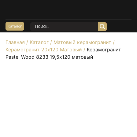
Акции
Керамогранит Матовый
Каталог
Керамогранит Структурный
Главная
/
Каталог
/
Матовый керамогранит
/
Керамогранит Карвинг
Керамогранит 20х120 Матовый
/
Керамогранит
Керамогранит Полированный
Pastel Wood 8233 19,5х120 матовый
Керамогранит Утолщенный
20*120
60*60
60*120
80*160
100*100
Керамогранит под Мрамор
Керамогранит под Бетон