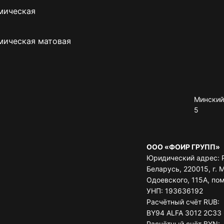
мическая
мическая матовая
Минский 
5
ООО «ФОИР ГРУПП»
Юридический адрес: 
Беларусь, 220015, г. М
Одоевского, 115А, по
УНП: 193636192
Расчётный счёт RUB:
BY94 ALFA 3012 2C33
Расчётный счёт BYN: