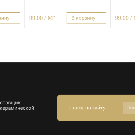
99.00 / M²
99.00 /
зину
В корзину
оставщик
Поиск по сайту
 керамической