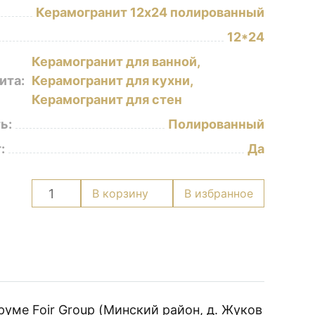
Керамогранит 12х24 полированный
12*24
Керамогранит для ванной,
ита:
Керамогранит для кухни,
Керамогранит для стен
ь:
Полированный
:
Да
Количество
В корзину
В избранное
товара
Керамогранит
Palette
Decor
1233
11.5x24
полированный
уме Foir Group (Минский район, д. Жуков