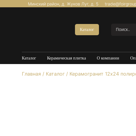
Минский район, д. Жуков Луг, д. 5
trade@foirgrou
Акции
Керамогранит Матовый
Каталог
Керамогранит Структурный
Керамогранит Карвинг
Керамогранит Полированный
Каталог
Керамическая плитка
О компании
Оп
Керамогранит Утолщенный
Главная
/
Каталог
/
Керамогранит 12х24 поли
20*120
60*60
60*120
80*160
100*100
Керамогранит под Мрамор
Керамогранит под Бетон