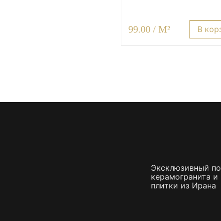
99.00 / M²
В кор
Эксклюзивный п
керамогранита и
плитки из Ирана