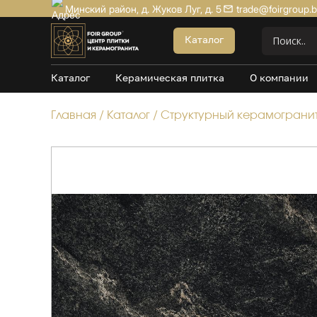
Минский район, д. Жуков Луг, д. 5
trade@foirgroup.
Акции
Каталог
Керамогранит Матовый
Каталог
Керамическая плитка
О компании
Керамогранит Структурный
Керамогранит Карвинг
Главная
/
Каталог
/
Структурный керамограни
Керамогранит Полированный
Керамогранит Утолщенный
20*120
60*60
60*120
80*160
100*100
Керамогранит под Мрамор
Керамогранит под Бетон