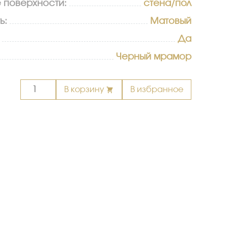
 поверхности:
стена/пол
ь:
Матовый
Да
Черный мрамор
Количество
В корзину
В избранное
товара
Керамогранит
Nepal
8089
60х120
матовый