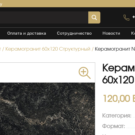
by
+
Оплата и доставка
Сотрудничество
Новости
К
т
/
Керамогранит 60х120 Структурный
/
Керамогранит Ne
Керам
60х120
120,00
Категория:
Формат: