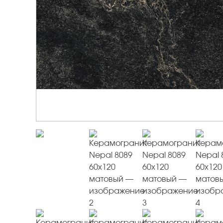
Керамогранит под Дерево
Белый керамогранит
Черно-белый керамогранит
Бежевый керамогранит
Керамогранит коричневый
Серый керамогранит
Черный керамогранит
Керамогранит для ванной
Керамогранит для фасада
Керамогранит для пола
Керамогранит для кухни
Керамогранит для стен
Керамическая плитка
Плитка керамическая глянцевая