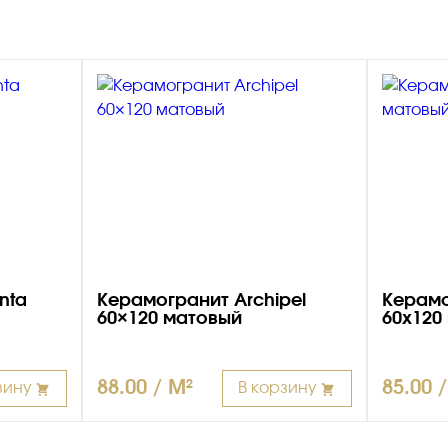
nta
Керамогранит Archipel
Керамо
60×120 матовый
60х120
88.00 / M²
85.00 
зину
В корзину