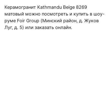
Плитка керамическая матовая
Керамогранит Kathmandu Beige 8269
матовый можно посмотреть и купить в шоу-
руме Foir Group (Минский район, д. Жуков
Луг, д. 5) или заказать онлайн.
ЗАКАЖИТЕ БЕСПЛАТНУЮ
3D ВИЗУАЛИЗАЦИЮ
ВАШЕГО ПРОЕКТА
Выберите плитку для вашего интерьера и