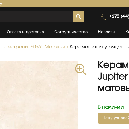
by
+375 (44
Оплата и доставка
Сотрудничество
Новости
К
ерамогранит 60х60 Матовый
/
Керамогранит утолщенный
Керам
Jupite
матов
В наличии
Цену узнавай