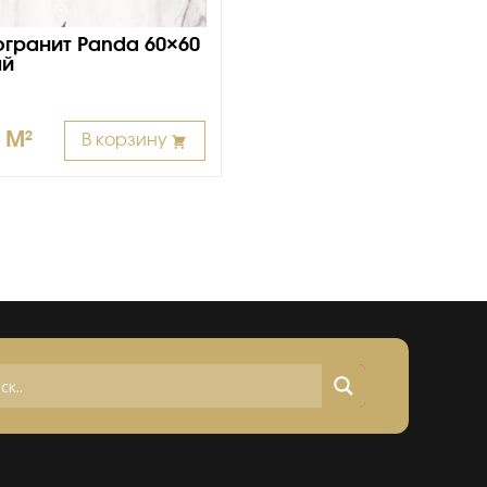
гранит Panda 60×60
ый
/ M²
В корзину