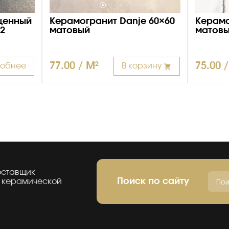
щенный
Керамогранит Danje 60×60
Керамо
*2
матовый
матов
77.00 / M²
75.00 
обнее
В корзину
оставщик
Поиск по сайту
 керамической