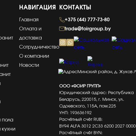
НАВИГАЦИЯ
КОНТАКТЫ
Главная
+375 (44) 777-73-80
Оплата и
trade@foirgroup.by
ранит
доставка
Сотрудничество
О компании
нит
Новости
Минский район, д. Жуков Лу
анит
я
ООО «ФОИР ГРУПП»
Юридический адрес: Республика
Беларусь, 220015, г. Минск, ул.
я
Одоевского, 115А, пом.225
УНП: 193636192
 пола
Расчётный счёт RUB:
BY94 ALFA 3012 2C33 6200 2027 0000
 кухни
Расчётный счёт BYN: