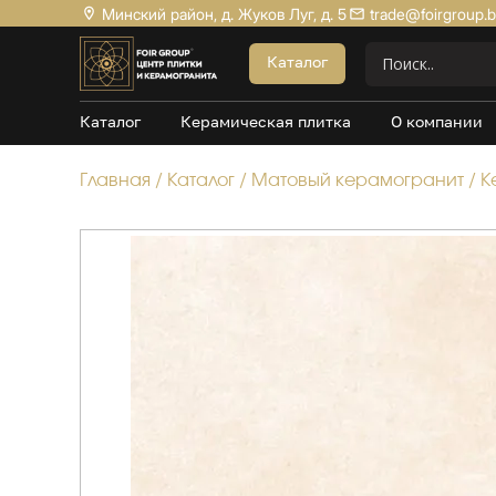
Минский район, д. Жуков Луг, д. 5
trade@foirgroup.
Акции
Каталог
Керамогранит Матовый
Каталог
Керамическая плитка
О компании
Керамогранит Структурный
Керамогранит Карвинг
Главная
/
Каталог
/
Матовый керамогранит
/
К
Керамогранит Полированный
Керамогранит Утолщенный
20*120
60*60
60*120
80*160
100*100
Керамогранит под Мрамор
Керамогранит под Бетон