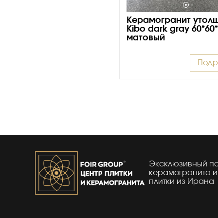
Керамогранит утол
Kibo dark gray 60*60
матовый
Подр
Эксклюзивный п
керамогранита и
плитки из Ирана