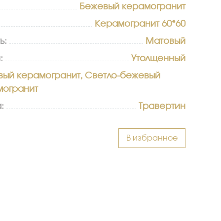
Бежевый керамогранит
Керамогранит 60*60
ь:
Матовый
:
Утолщенный
вый керамогранит, Светло-бежевый
могранит
:
Травертин
В избранное