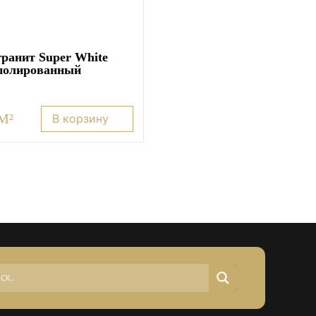
ранит Super White
 полированный
 M²
В корзину