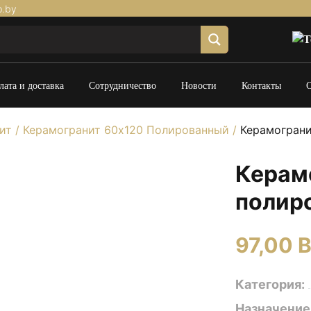
p.by
лата и доставка
Сотрудничество
Новости
Контакты
ит
/
Керамогранит 60х120 Полированный
/
Керамограни
Керам
полир
97,00
B
Категория:
Назначение