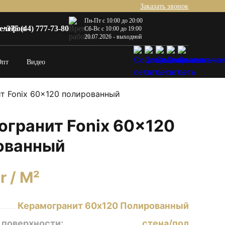
Заказать звонок
Пн-Пт с 10:00 до 20:00
+375 (44) 777-73-80
Сб-Вс с 10:00 до 19:00
20.07.2026 - выходной
Опт
Видео
т Fonix 60×120 полированный
огранит Fonix 60×120
ованный
r
/ M²
Керамогранит 60х120 Полированный
 поверхности:
стена/пол