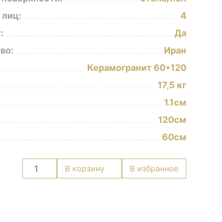
 лиц:
4
:
Да
во:
Иран
Керамогранит 60*120
17,5 кг
1.1см
120см
60см
Количество
В корзину
В избранное
товара
Керамогранит
Fonix
60x120