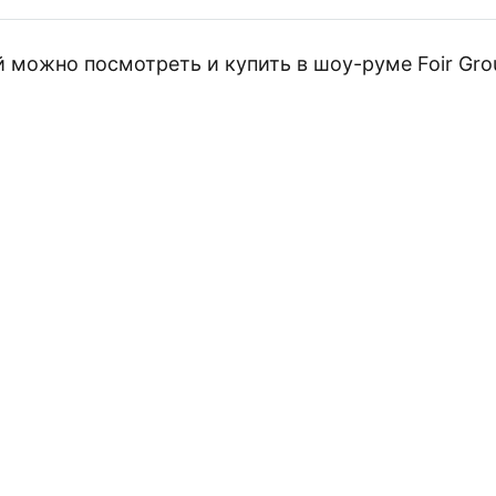
можно посмотреть и купить в шоу-руме Foir Group
ПЛАТНУЮ 3D ВИЗУАЛ
ПРОЕКТА
е плитку для вашего интерьера и получите 
дизайн, не покидая дом!