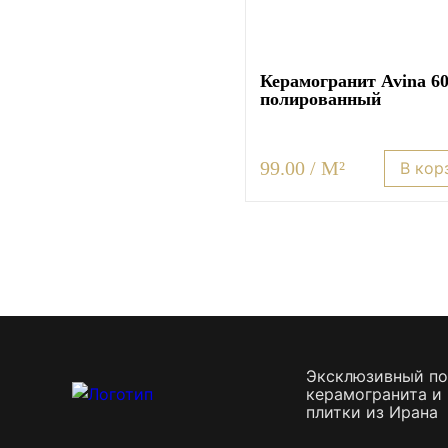
Керамогранит Avina 6
полированный
99.00 / M²
В кор
Эксклюзивный п
керамогранита и
плитки из Ирана