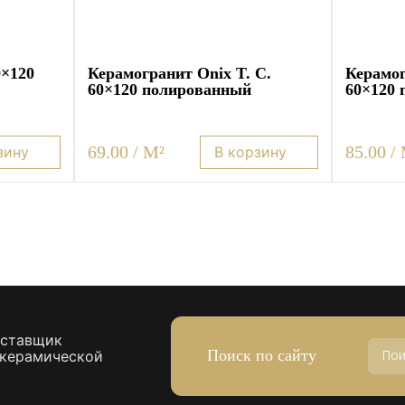
0×120
Керамогранит Onix T. C.
Керамог
60×120 полированный
60×120
69.00 / M²
85.00 /
зину
В корзину
оставщик
Поиск по сайту
 керамической