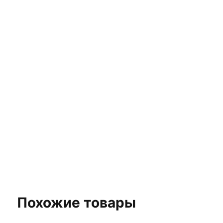
ЗАКАЖИТЕ БЕСПЛАТНУЮ
3D ВИЗУАЛИЗАЦИЮ
ВАШЕГО ПРОЕКТА
Выберите плитку для вашего интерьера и
получите стильный дизайн, не покидая дом!
Заказать бесплатный 3D-дизайн
Похожие товары