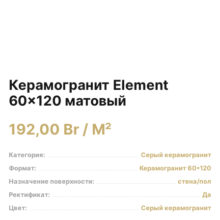
Керамогранит под Дерево
Белый керамогранит
Черно-белый керамогранит
Бежевый керамогранит
Керамогранит коричневый
Керамогранит Element
Серый керамогранит
60×120 матовый
Черный керамогранит
Керамогранит для ванной
192,00
Br
/ M²
Керамогранит для фасада
Керамогранит для пола
Категория:
Серый керамогранит
Керамогранит для кухни
Формат:
Керамогранит 60*120
Назначение поверхности:
стена/пол
Керамогранит для стен
Ректификат:
Да
Керамическая плитка
Цвет:
Серый керамогранит
Плитка керамическая глянцевая