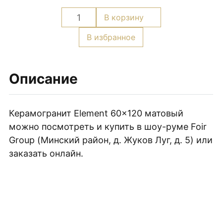
Плитка керамическая матовая
Количество
В корзину
товара
Керамогранит
В избранное
Element
60x120
матовый
Описание
Керамогранит Element 60×120 матовый
можно посмотреть и купить в шоу-руме Foir
Group (Минский район, д. Жуков Луг, д. 5) или
заказать онлайн.