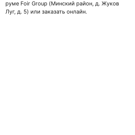
руме Foir Group (Минский район, д. Жуков
Плитка керамическая матовая
Луг, д. 5) или заказать онлайн.
ЗАКАЖИТЕ БЕСПЛАТНУЮ
3D ВИЗУАЛИЗАЦИЮ
ВАШЕГО ПРОЕКТА
Выберите плитку для вашего интерьера и
получите стильный дизайн, не покидая дом!
Заказать бесплатный 3D-дизайн