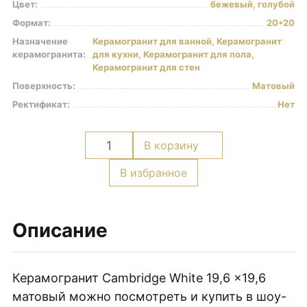
Цвет:
бежевый, голубой
Керамогранит под Дерево
Формат:
20*20
Белый керамогранит
Назначение
Керамогранит для ванной, Керамогранит
керамогранита:
для кухни, Керамогранит для пола,
Черно-белый керамогранит
Керамогранит для стен
Бежевый керамогранит
Поверхность:
Матовый
Керамогранит коричневый
Ректификат:
Нет
Серый керамогранит
Количество
В корзину
Черный керамогранит
товара
Керамогранит для ванной
Керамогранит
В избранное
Cambridge
Керамогранит для фасада
White
Керамогранит для пола
19,6
Описание
Керамогранит для кухни
x19,6
матовый
Керамогранит для стен
Керамогранит Cambridge White 19,6 x19,6
Керамическая плитка
матовый можно посмотреть и купить в шоу-
Плитка керамическая глянцевая