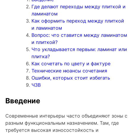
Где делают переходы между плиткой и
Керамогранит под Дерево
ламинатом
Белый керамогранит
Как оформить переход между плиткой
Черно-белый керамогранит
и ламинатом
Вопрос: что ставится между ламинатом
Бежевый керамогранит
и плиткой?
Керамогранит коричневый
Что укладывается первым: ламинат или
Серый керамогранит
плитка?
Как сочетать по цвету и фактуре
Черный керамогранит
Технические нюансы сочетания
Керамогранит для ванной
Ошибки, которых стоит избегать
Керамогранит для фасада
ЧЗВ
Керамогранит для пола
Введение
Керамогранит для кухни
Керамогранит для стен
Современные интерьеры часто объединяют зоны с
Керамическая плитка
разным функциональным назначением. Там, где
требуется высокая износостойкость и
Плитка керамическая глянцевая