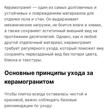
Керамогранит под Дерево
Керамогранит — один из самых долговечных и
устойчивых к повреждениям материалов для
Белый керамогранит
отделки пола и стен. Он выдерживает
Черно-белый керамогранит
механические нагрузки, не боится влаги и химии,
Бежевый керамогранит
а также сохраняет эстетичный внешний вид на
протяжении десятилетий. Однако, как и любой
Керамогранит коричневый
другой отделочный материал, керамогранит
Серый керамогранит
требует регулярного ухода, который поможет ему
Черный керамогранит
сохранить первозданный вид без потери цвета,
блеска и текстуры.
Керамогранит для ванной
Керамогранит для фасада
Основные принципы ухода за
Керамогранит для пола
керамогранитом
Керамогранит для кухни
Керамогранит для стен
Чтобы плитка всегда оставалась чистой и
Керамическая плитка
красивой, важно соблюдать базовые
рекомендации по уходу:
Плитка керамическая глянцевая