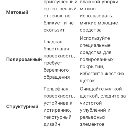
приглушенный,
влажной уборки,
естественный
можно
Матовый
оттенок, не
использовать
бликует и не
мягкие моющие
скользит
средства
Используйте
Гладкая,
специальные
блестящая
средства для
поверхность,
Полированный
полированных
требует
покрытий,
бережного
избегайте жестких
обращения
щеток
Рельефная
Очищайте мягкой
поверхность,
щеткой, следите за
устойчива к
чистотой
Структурный
истиранию,
углублений и
текстурный
рельефных
дизайн
элементов