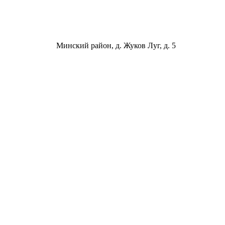
Минский район, д. Жуков Луг, д. 5
ООО «ФОИР ГРУПП»
Юридический адрес: Республика Беларусь,
220015, г. Минск, ул. Одоевского, 115А, пом.225
УНП: 193636192
Расчётный счёт RUB:
BY94 ALFA 3012 2C33 6200 2027 0000
Расчётный счёт BYN:
BY12 ALFA 3012 2C33 6200 1027 0000
Дата регистрации - 18.07.2022
Дата внесения в торговый реестр - 11.07.2023
Минский городской исполнительный комитет