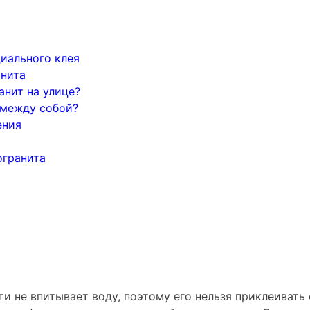
иального клея
анита
анит на улице?
 между собой?
ения
огранита
ти не впитывает воду, поэтому его нельзя приклеиват