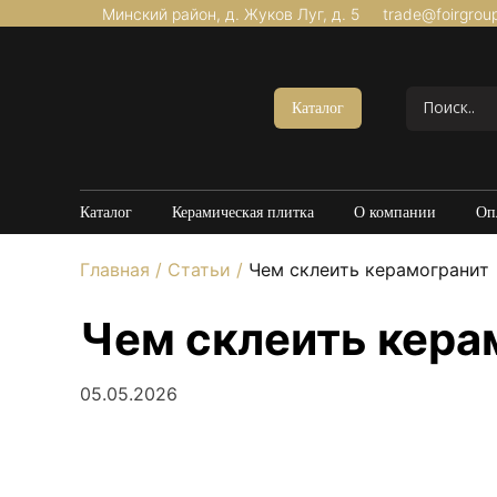
Минский район, д. Жуков Луг, д. 5
trade@foirgrou
Акции
Керамогранит Матовый
Каталог
Керамогранит Структурный
Керамогранит Карвинг
Керамогранит Полированный
Каталог
Керамическая плитка
О компании
Оп
Керамогранит Утолщенный
Главная
/
Статьи
/
Чем склеить керамогранит
20*120
60*60
Чем склеить кера
60*120
80*160
05.05.2026
100*100
Керамогранит под Мрамор
Керамогранит под Бетон