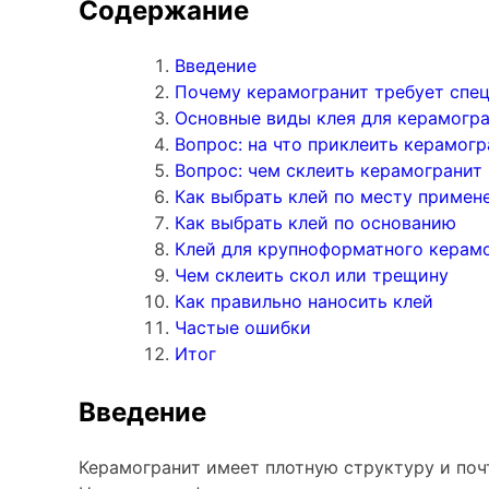
Содержание
Керамогранит под Дерево
Белый керамогранит
Введение
Почему керамогранит требует спец
Черно-белый керамогранит
Основные виды клея для керамогр
Бежевый керамогранит
Вопрос: на что приклеить керамогр
Керамогранит коричневый
Вопрос: чем склеить керамогранит
Как выбрать клей по месту примен
Серый керамогранит
Как выбрать клей по основанию
Черный керамогранит
Клей для крупноформатного керам
Керамогранит для ванной
Чем склеить скол или трещину
Как правильно наносить клей
Керамогранит для фасада
Частые ошибки
Керамогранит для пола
Итог
Керамогранит для кухни
Введение
Керамогранит для стен
Керамическая плитка
Керамогранит имеет плотную структуру и поч
Плитка керамическая глянцевая