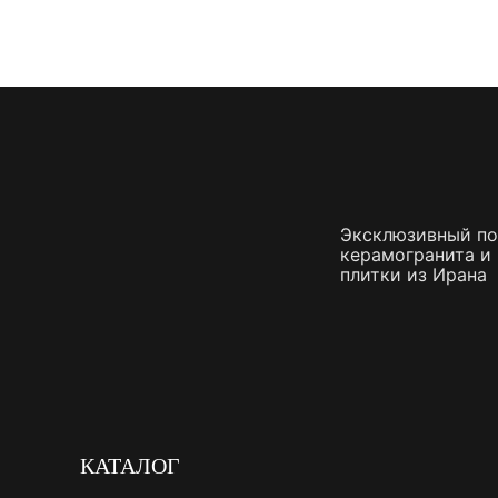
Керамогранит под Дерево
Белый керамогранит
Черно-белый керамогранит
Бежевый керамогранит
Керамогранит коричневый
Серый керамогранит
Эксклюзивный п
Черный керамогранит
керамогранита и
Керамогранит для ванной
плитки из Ирана
Керамогранит для фасада
Керамогранит для пола
Керамогранит для кухни
Керамогранит для стен
Керамическая плитка
КАТАЛОГ
Плитка керамическая глянцевая