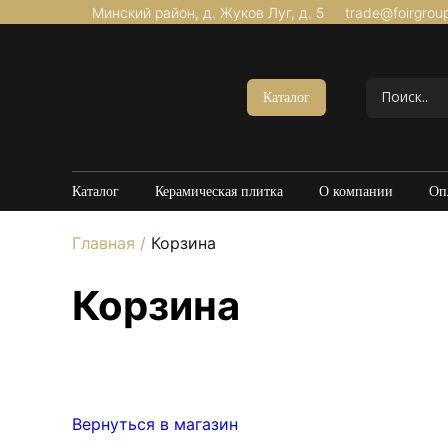
Минский район, д. Жуков Луг, д. 5
trade@foirgrou
Акции
Керамогранит Матовый
Каталог
Керамогранит Структурный
Керамогранит Карвинг
Керамогранит Полированный
Каталог
Керамическая плитка
О компании
Оп
Керамогранит Утолщенный
Главная
/
Корзина
20*120
60*60
Корзина
60*120
80*160
Ваша корзина пока пуста.
100*100
Керамогранит под Мрамор
Вернуться в магазин
Керамогранит под Бетон