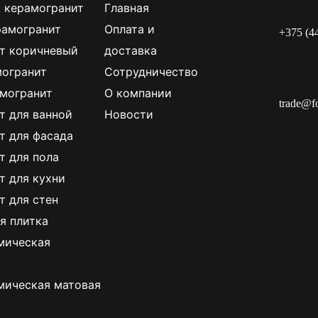
 керамогранит
Главная
рамогранит
Оплата и
+375 (4
т коричневый
доставка
огранит
Сотрудничество
могранит
О компании
trade@f
т для ванной
Новости
т для фасада
т для пола
т для кухни
т для стен
я плитка
мическая
мическая матовая