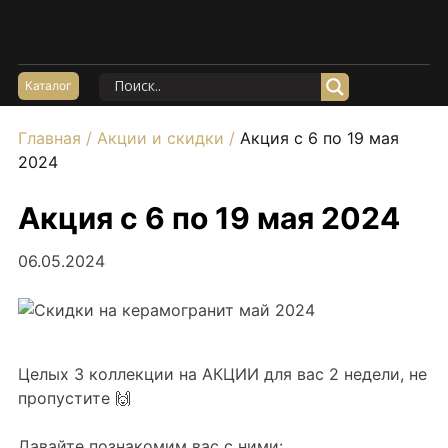
Акции
Керамогранит Матовый
Каталог
Керамогранит Структурный
Главная
/
Акции и скидки
/
Акция с 6 по 19 мая
Керамогранит Карвинг
2024
Керамогранит Полированный
Акция с 6 по 19 мая 2024
Керамогранит Утолщенный
20*120
06.05.2024
60*60
60*120
80*160
Целых 3 коллекции на АКЦИИ для вас 2 недели, не
100*100
пропустите 🙌
Керамогранит под Мрамор
Керамогранит под Бетон
Давайте познакомим вас с ними: