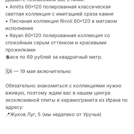
▪️ Amitis 60*120 полированная классическая
Керамогранит под Дерево
светлая коллекция с имитацией среза камня
Белый керамогранит
▪️ Песчаная коллекция Rivoli 60*120 в матовом
Черно-белый керамогранит
исполнение
▪️ Rayan 60*120 полированная коллекция со
Бежевый керамогранит
спокойным серым оттенком и красивыми
Керамогранит коричневый
прожилками
Серый керамогранит
💲все по 69 рублей за квадратный метр.
Черный керамогранит
🗓️6 — 19 мая включительно
Керамогранит для ванной
Керамогранит для фасада
Обязательно знакомиться с коллекциями нужно
вживую, поэтому ждем вас в нашем центре
Керамогранит для пола
эксклюзивной плиты и керамогранита из Ирана по
Керамогранит для кухни
адресу:
Керамогранит для стен
📍Жуков Луг, 5 (мы недалеко от Уручье)
Керамическая плитка
Плитка керамическая глянцевая